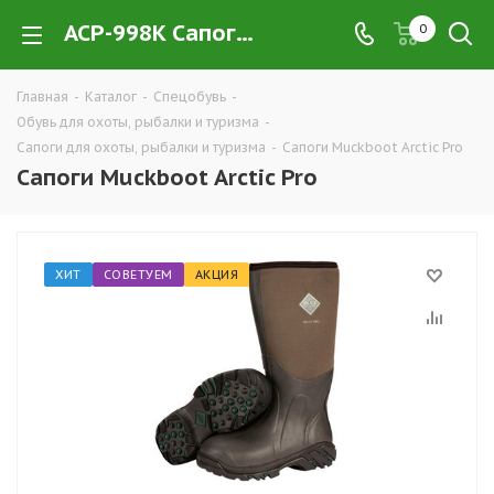
ACP-998K Сапоги Muckboot Arctic Pro купить в Екатеринбурге недорого оптом и в розницу — интернет-магазин экипировки и обуви для охоты, рыбалки и туризма от производителя, компания ТД УРАЛСИЗ
0
Главная
-
Каталог
-
Спецобувь
-
Обувь для охоты, рыбалки и туризма
-
Сапоги для охоты, рыбалки и туризма
-
Сапоги Muckboot Arctic Pro
Сапоги Muckboot Arctic Pro
ХИТ
СОВЕТУЕМ
АКЦИЯ