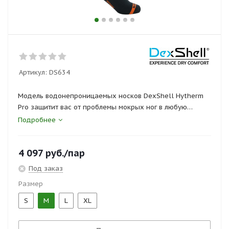
Артикул:
DS634
Модель водонепроницаемых носков DexShell Hytherm
Pro защитит вас от проблемы мокрых ног в любую
погоду. Даже если обувь промокнет насквозь, эти носки
Подробнее
позволят сохранить кожу ног сухой. Это стало
возможным благодаря использованию современной
4 097
руб.
/пар
мембранной технологии.
Под заказ
Непромокаемые носки DexShell Hytherm Pro плотно
Размер
прилегают, не сдавливая стопу. Плоский шов – гарантия
того, что носок не будет натирать ногу при ходьбе.
S
M
L
XL