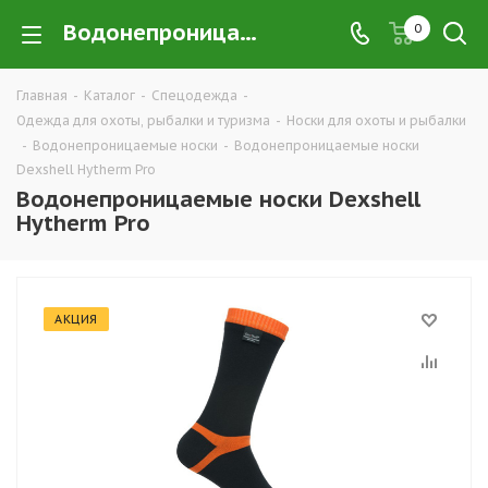
Водонепроницаемые носки Dexshell Hytherm Pro в Екатеринбурге купить недорого оптом и в розницу — интернет-магазин хорошей экипировки и одежды для охоты, рыбалки и туризма от производителя, компания ТД УРАЛСИЗ
0
Главная
-
Каталог
-
Спецодежда
-
Одежда для охоты, рыбалки и туризма
-
Носки для охоты и рыбалки
-
Водонепроницаемые носки
-
Водонепроницаемые носки
Dexshell Hytherm Pro
Водонепроницаемые носки Dexshell
Hytherm Pro
АКЦИЯ