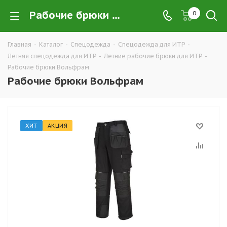
Рабочие брюки Вольфрам купить в Екатеринбурге оптом и в розницу — интернет-магазин летней рабочей одежды для ИТР и руководящего состава компании ТД УРАЛСИЗ
0
Главная
-
Каталог
-
Спецодежда
-
Спецодежда для ИТР
-
Летняя спецодежда для ИТР
-
Летние рабочие брюки для ИТР
-
Рабочие брюки Вольфрам
Рабочие брюки Вольфрам
ХИТ
АКЦИЯ