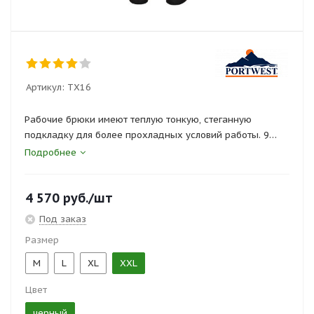
Артикул:
TX16
Рабочие брюки имеют теплую тонкую, стеганную
подкладку для более прохладных условий работы. 9
карманов для хранения, два задних накладных
Подробнее
кармана. Карманы для наколенников. Регулируемые
застежкой "липучка" края штанин.
4 570
руб.
/шт
Сертификаты и госты:
Под заказ
ТР ТС 019/2011
Размер
M
L
XL
XXL
Цвет
черный