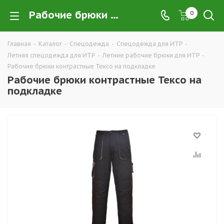
Рабочие брюки контрастные Тексо на подкладке купить в Екатеринбурге оптом и в розницу — интернет-магазин летней рабочей одежды для ИТР и руководящего состава компании ТД УРАЛСИЗ
0
Главная
-
Каталог
-
Спецодежда
-
Спецодежда для ИТР
-
Летняя спецодежда для ИТР
-
Летние рабочие брюки для ИТР
-
Рабочие брюки контрастные Тексо на подкладке
Рабочие брюки контрастные Тексо на
подкладке