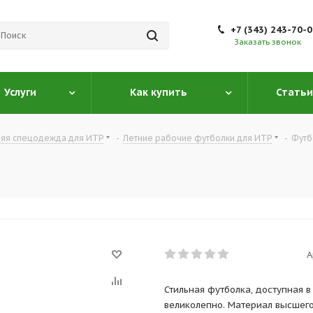
+7 (343) 243-70-
Заказать звонок
Услуги
Как купить
Статьи
няя спецодежда для ИТР
-
Летние рабочие футболки для ИТР
-
Футб
А
Стильная футболка, доступная 
великолепно. Материал высшего