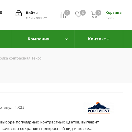
00
Корзина
Войти
0
0
0
0
пуста
Мой кабинет
Компания
Контакты
олка контрастная Тексо
ртикул:
TX22
в выборе популярных контрастных цветов, выглядит
 качества сохраняет прекрасный вид и после