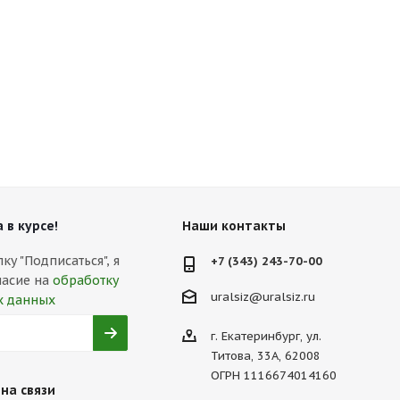
 в курсе!
Наши контакты
у "Подписаться", я
+7 (343) 243-70-00
ласие на
обработку
uralsiz@uralsiz.ru
х данных
г. Екатеринбург, ул.
Титова, 33А, 62008
ОГРН 1116674014160
на связи