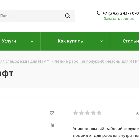
+7 (343) 243-70-
Заказать звонок
Услуги
Как купить
Статьи
няя спецодежда для ИТР
-
Летние рабочие полукомбинезоны для ИТР
афт
А
Универсальный рабочий полуко
подойдёт для работы внутри пом