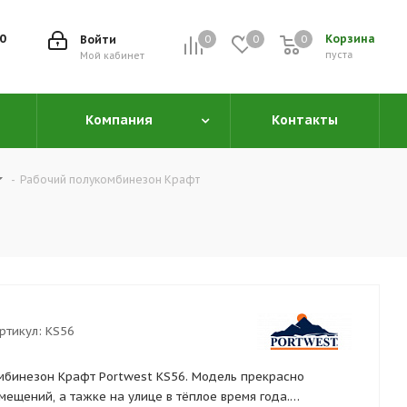
00
Корзина
Войти
0
0
0
0
пуста
Мой кабинет
Компания
Контакты
-
Рабочий полукомбинезон Крафт
ртикул:
KS56
мбинезон Крафт Portwest KS56. Модель прекрасно
ещений, а тажке на улице в тёплое время года.