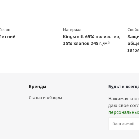
Сезон
Материал
Свойс
Летний
Kingsmill 65% полиэстер,
Защи
35% хлопок 245 г./м²
обще
загр
Бренды
Будьте всегда
Статьи и обзоры
Нажимая кнопк
даю свое сог
персональны