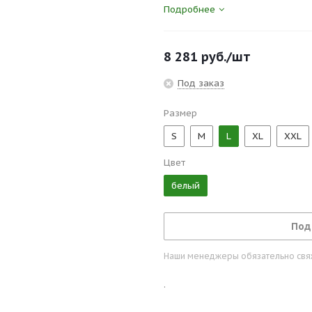
Подробнее
Полукомбинезон оснащён неско
карманами для наколенников. 
Регулируемые ремни для безопа
8 281
руб.
/шт
Прочная ткань Oxford усиливае
Под заказ
Размер
S
M
L
XL
XXL
Цвет
белый
Под
Наши менеджеры обязательно свяжу
.