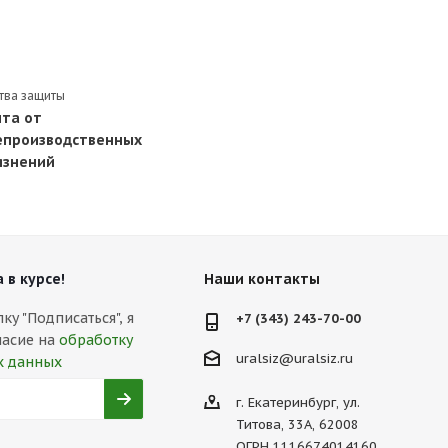
тва защиты
та от
производственных
язнений
 в курсе!
Наши контакты
у "Подписаться", я
+7 (343) 243-70-00
ласие на
обработку
uralsiz@uralsiz.ru
х данных
г. Екатеринбург, ул.
Титова, 33А, 62008
ОГРН 1116674014160