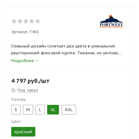
Артикул:
F401
Стильный дизайн сочетает два цвета в уникальной
двусторонней флисовой куртке. Тяжёлая, но уютная,
куртка может отлично служить для работы и отдыха.
Подробнее
Износоустойчивая ворсовая ткань против катышков. Два
4 797
руб.
/шт
нижних кармана и нагрудный карман на молнии дают
много места для хранения вещей. Модель имеет
Под заказ
«серебряные замки-молнии».
Размер
S
M
L
XL
XXL
Цвет
красный