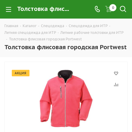
Толстовка флисовая городская Portwest купить в Екатеринбурге оптом и в розницу — интернет-магазин летней рабочей одежды для ИТР и руководящего состава компании ТД УРАЛСИЗ
0
Главная
-
Каталог
-
Спецодежда
-
Спецодежда для ИТР
-
Летняя спецодежда для ИТР
-
Летние рабочие толстовки для ИТР
-
Толстовка флисовая городская Portwest
Толстовка флисовая городская Portwest
АКЦИЯ