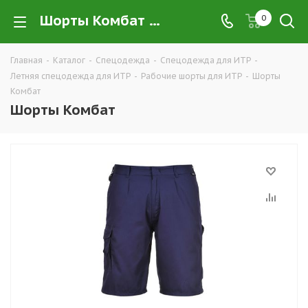
Шорты Комбат купить в Екатеринбурге оптом и в розницу — интернет-магазин летней рабочей одежды для ИТР и руководящего состава компании ТД УРАЛСИЗ
0
Главная
-
Каталог
-
Спецодежда
-
Спецодежда для ИТР
-
Летняя спецодежда для ИТР
-
Рабочие шорты для ИТР
-
Шорты
Комбат
Шорты Комбат