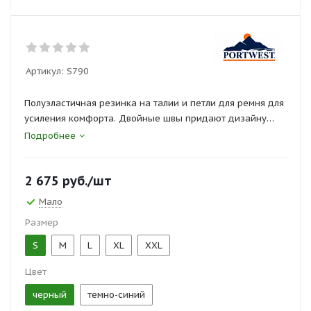
Артикул:
S790
Полуэластичная резинка на талии и петли для ремня для
усиления комфорта. Двойные швы придают дизайну
красоту и практичность. Два задних накладных
Подробнее
кармана, 6 карманов для хранения. D-кольцо для ключей
или удостоверения
2 675
руб.
/шт
личности.
Мало
Размер
S
M
L
XL
XXL
Цвет
черный
темно-синий