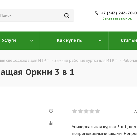
+7 (343) 243-70-
Заказать звонок
Услуги
Как купить
Статьи
няя спецодежда для ИТР
-
Зимние рабочие куртки для ИТР
-
Рабочая
ащая Оркни 3 в 1
А
Универсальная куртка 3 в 1, в
непромокаемыми швами. Непро