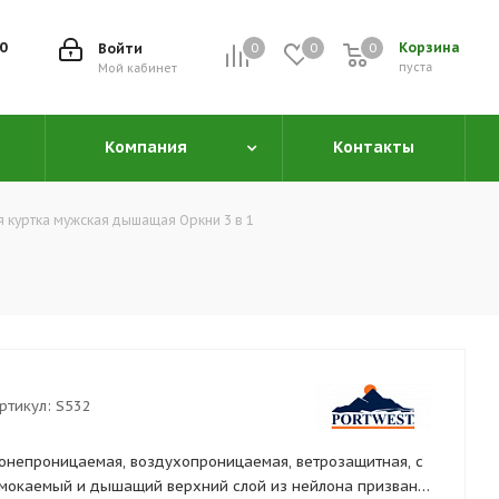
00
Корзина
Войти
0
0
0
0
пуста
Мой кабинет
Компания
Контакты
 куртка мужская дышащая Оркни 3 в 1
ртикул:
S532
одонепроницаемая, воздухопроницаемая, ветрозащитная, с
мокаемый и дышащий верхний слой из нейлона призван