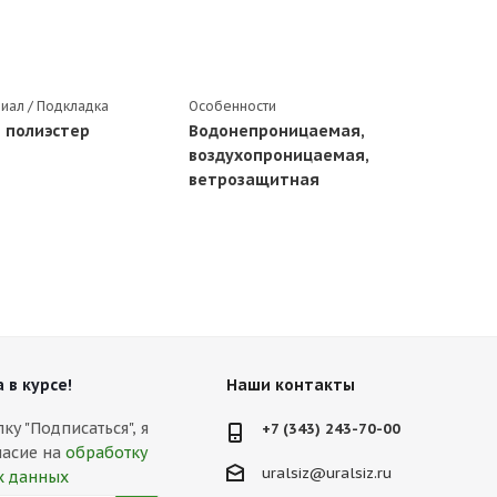
иал / Подкладка
Особенности
 полиэстер
Водонепроницаемая,
воздухопроницаемая,
ветрозащитная
 в курсе!
Наши контакты
у "Подписаться", я
+7 (343) 243-70-00
ласие на
обработку
uralsiz@uralsiz.ru
х данных