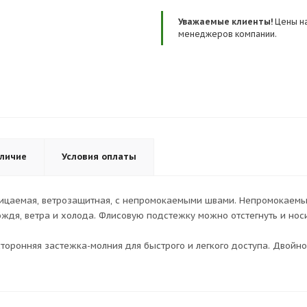
Уважаемые клиенты!
Цены на
менеджеров компании.
личие
Условия оплаты
оницаемая, ветрозащитная, с непромокаемыми швами. Непромокаем
дя, ветра и холода. Флисовую подстежку можно отстегнуть и носит
торонняя застежка-молния для быстрого и легкого доступа. Двойн