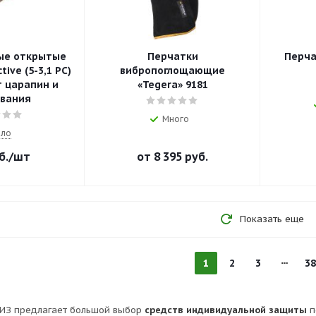
ые открытые
Перчатки
Перчат
ive (5-3,1 PC)
вибропоглощающие
 царапин и
«Tegera» 9181
вания
Много
ло
б.
/шт
от
8 395 руб.
Показать еще
1
2
3
38
ИЗ предлагает большой выбор
средств индивидуальной защиты
п