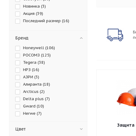
Новинка (
3
)
Акция (
39
)
Последний размер (
16
)
Б
п
Бренд
Honeywell (
106
)
РОСОМЗ (
125
)
Tegera (
38
)
НРЗ (
16
)
АЗРИ (
3
)
Алиранта (
18
)
Arcticus (
2
)
Delta plus (
7
)
Gward (
10
)
Herwe (
7
)
Jeta Safety (
1
)
Защита 
Midex (
34
)
Цвет
MSA (
12
)