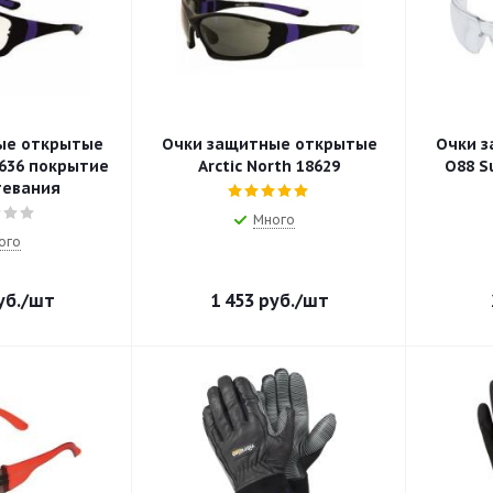
ые открытые
Очки защитные открытые
Очки 
8636 покрытие
Arctic North 18629
О88 S
тевания
Много
ого
б.
/шт
1 453
руб.
/шт