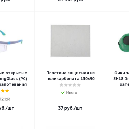
ые открытые
Пластина защитная из
Очки 
ongGlass (PC)
поликарбоната 130х90
ЗН18 Dr
запотевания
зат
Много
точно
б.
/шт
37
руб.
/шт