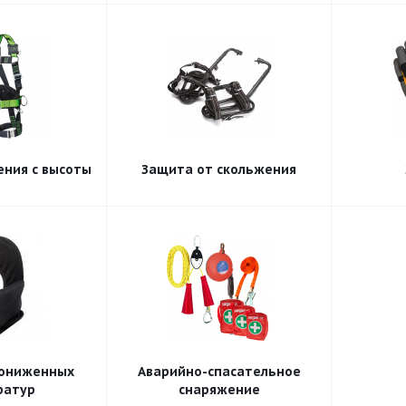
ения с высоты
Защита от скольжения
пониженных
Аварийно-спасательное
ратур
снаряжение