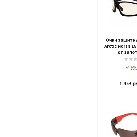
Очки защитн
Arctic North 1
от запо
Мн
1 453
ру