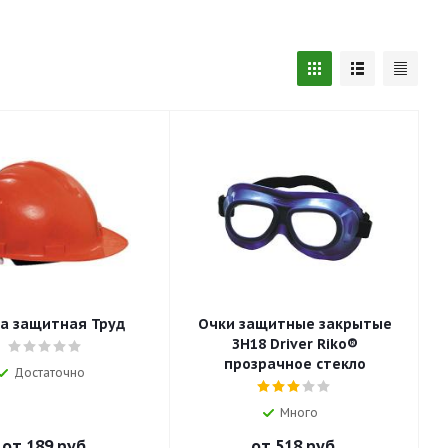
а защитная Труд
Очки защитные закрытые
ЗН18 Driver Riko®
прозрачное стекло
Достаточно
Много
от
189 руб.
от
518 руб.