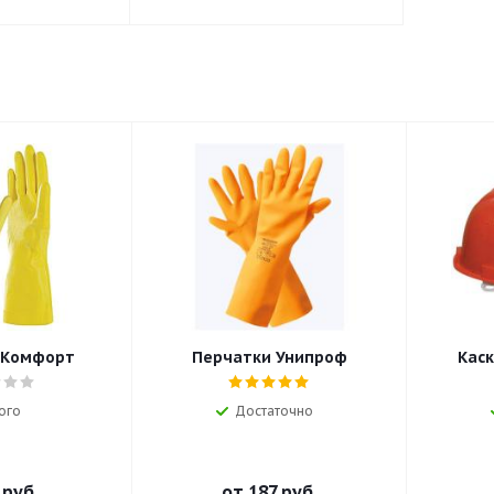
 Комфорт
Перчатки Унипроф
Каск
ого
Достаточно
 руб.
от
187 руб.