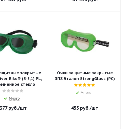
защитные закрытые
Очки защитные закрытые
iver Riko® (5-3,1) PL,
ЗП8 Эталон StrongGlass (PC)
емненное стекло
Много
Много
377
руб.
/шт
455
руб.
/шт