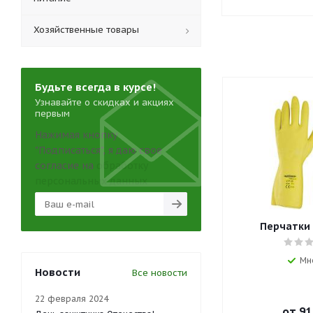
Хозяйственные товары
Будьте всегда в курсе!
Узнавайте о скидках и акциях
первым
Нажимая кнопку
"Подписаться", я даю свое
согласие на
обработку
персональных данных
Перчатки
Мн
Новости
Все новости
22 февраля 2024
от
91