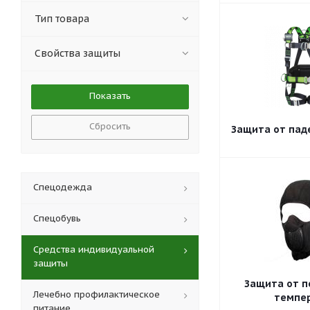
Optrel (
6
)
Тип товара
RedLaika (
26
)
RPS (
16
)
Свойства защиты
Vento (
1
)
Бриз (
12
)
Второе Дыхание ТМ (
8
)
Исток (
10
)
Сбросить
Защита от пад
Кимрская фабрика
им.Горького (
5
)
РУСОКО (
4
)
Сорбент (
17
)
Ампаро (
22
)
Спецодежда
Спецобувь
Средства индивидуальной
защиты
Защита от 
Лечебно профилактическое
темпе
питание