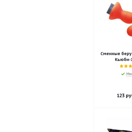
Сменные беру
Кьюби-1
Мн
123
ру