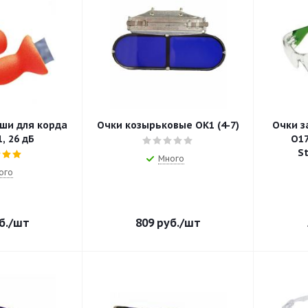
ши для корда
Очки козырьковые ОК1 (4-7)
Очки 
, 26 дБ
О17
S
Много
ого
б.
/шт
809
руб.
/шт