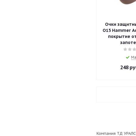
Очки защитн
О15 Hammer Act
покрытие от
запоте
Ма
248
ру
Компания ТД УРАЛС