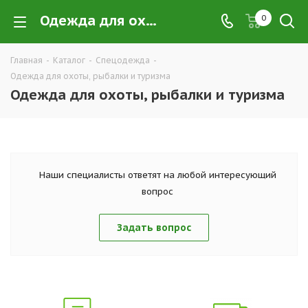
Одежда для охоты, рыбалки и туризма в Екатеринбурге купить недорого оптом и в розницу — интернет-магазин экипировки и одежды для охоты, рыбалки и туризма от производителя | Компания ТД УРАЛСИЗ
0
Главная
-
Каталог
-
Спецодежда
-
Одежда для охоты, рыбалки и туризма
Одежда для охоты, рыбалки и туризма
Наши специалисты ответят на любой интересующий
вопрос
Задать вопрос