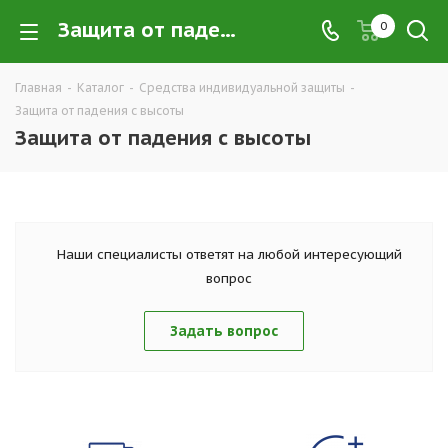
Защита от падения с высоты купить в Екатеринбурге по низким ценам оптом — интернет-магазин средств защиты от падения с высоты в розницу | Компания ТД УРАЛСИЗ
0
Главная
-
Каталог
-
Средства индивидуальной защиты
-
Защита от падения с высоты
Защита от падения с высоты
Наши специалисты ответят на любой интересующий
вопрос
Задать вопрос