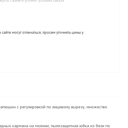
тся с вами и уточнят условия заказа
 сайте могут отличаться, просим уточнять цены у
 капюшон с регулировкой по лицевому вырезу, множество
адных кармана на молнии, пылезащитная юбка из бязи по