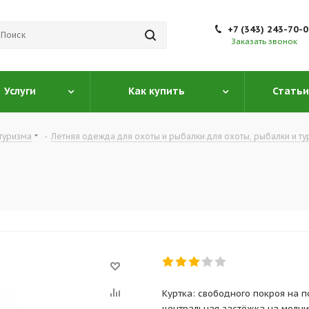
+7 (343) 243-70-
Заказать звонок
Услуги
Как купить
Статьи
туризма
-
Летняя одежда для охоты и рыбалки для охоты, рыбалки и т
Куртка: свободного покроя на п
центральная застёжка на молни