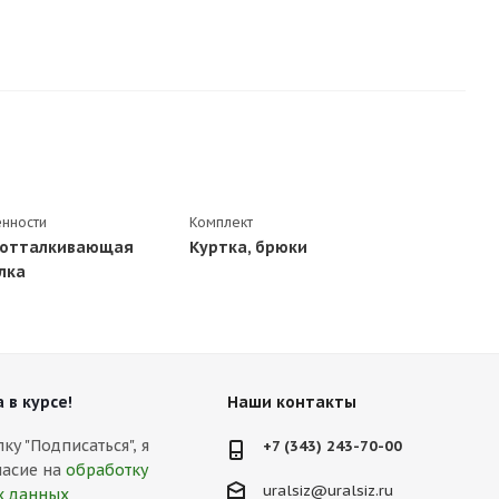
нности
Комплект
отталкивающая
Куртка, брюки
лка
 в курсе!
Наши контакты
у "Подписаться", я
+7 (343) 243-70-00
ласие на
обработку
uralsiz@uralsiz.ru
х данных