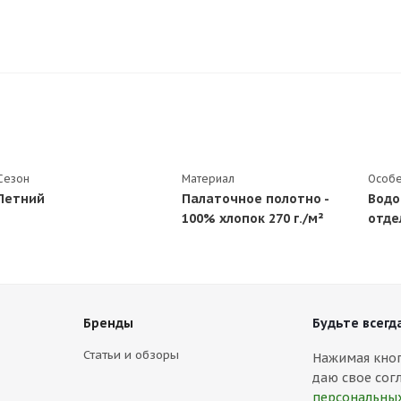
Сезон
Материал
Особе
Летний
Палаточное полотно -
Водо
100% хлопок 270 г./м²
отде
Бренды
Будьте всегда
Статьи и обзоры
Нажимая кнопк
даю свое сог
персональны