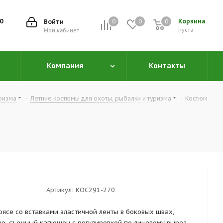
00
Корзина
Войти
0
0
0
0
пуста
Мой кабинет
Компания
Контакты
уризма
-
Летние костюмы для охоты, рыбалки и туризма
-
Костюм
Артикул:
КОС291-270
оясе со вставками эластичной ленты в боковых швах,
ю, съемный капюшон с регулировкой по лицевому вырезу,