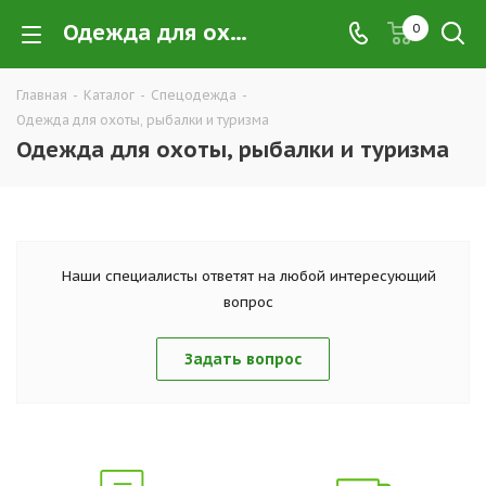
Одежда для охоты, рыбалки и туризма в Екатеринбурге купить недорого оптом и в розницу — интернет-магазин экипировки и одежды для охоты, рыбалки и туризма от производителя | Компания ТД УРАЛСИЗ
0
Главная
-
Каталог
-
Спецодежда
-
Одежда для охоты, рыбалки и туризма
Одежда для охоты, рыбалки и туризма
Наши специалисты ответят на любой интересующий
вопрос
Задать вопрос