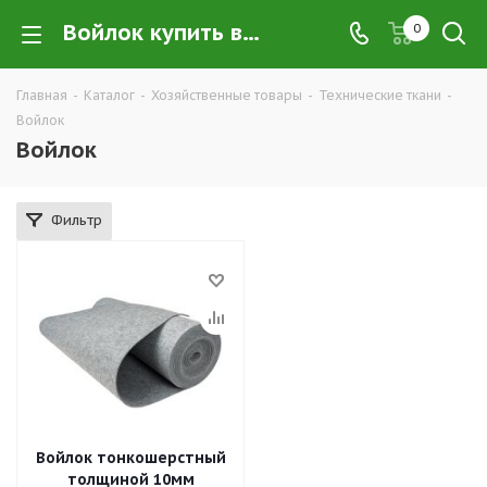
Войлок купить в Екатеринбурге по низким ценам оптом — интернет-магазин войлока в розницу компании ТД УРАЛСИЗ
0
Главная
-
Каталог
-
Хозяйственные товары
-
Технические ткани
-
Войлок
Войлок
Фильтр
Войлок тонкошерстный
толщиной 10мм