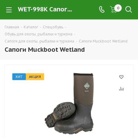
WET-998K Сапоги Muckboot Wetland купить в Екатеринбурге недорого оптом и в розницу — интернет-магазин экипировки и обуви для охоты, рыбалки и туризма от производителя, компания ТД УРАЛСИЗ
0
Главная
-
Каталог
-
Спецобувь
-
Обувь для охоты, рыбалки и туризма
-
Сапоги для охоты, рыбалки и туризма
-
Сапоги Muckboot Wetland
Сапоги Muckboot Wetland
ХИТ
АКЦИЯ