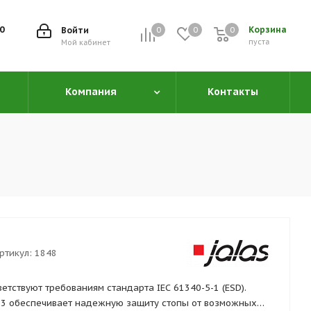
00
Корзина
Войти
0
0
0
0
пуста
Мой кабинет
Компания
Контакты
ртикул:
1848
ветствуют требованиям стандарта IEC 61340-5-1 (ESD).
S3 обеспечивает надежную защиту стопы от возможных