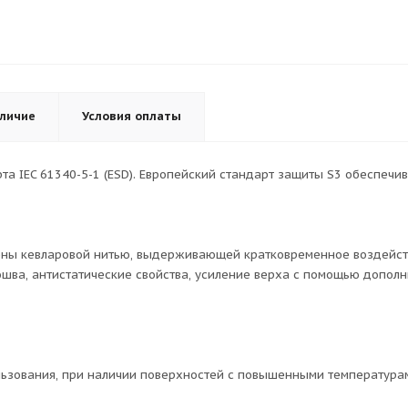
личие
Условия оплаты
арта IEC 61340-5-1 (ESD). Европейский стандарт защиты S3 обеспе
ены кевларовой нитью, выдерживающей кратковременное воздействи
ва, антистатические свойства, усиление верха с помощью дополн
льзования, при наличии поверхностей с повышенными температура