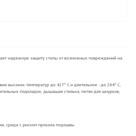
чивает надежную защиту стопы от возможных повреждений на
е высоких температур до 427° C и длительное - до 204° C,
ительных подкладок, дышащая стелька, петли для шнурков,
ми, среда с риском прокола подошвы