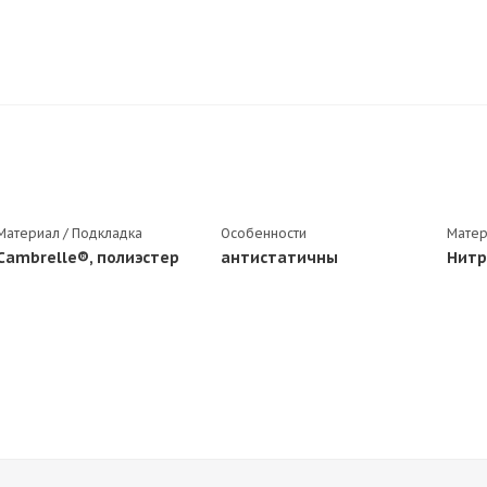
Материал / Подкладка
Особенности
Матер
Cambrelle®, полиэстер
антистатичны
Нитр