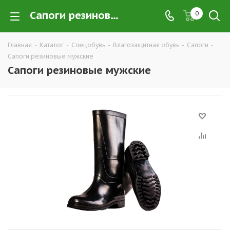
Сапоги резиновые мужские купить в Екатеринбурге по низким ценам оптом — интернет-магазин рабочей резиновой обуви обуви компании ТД УРАЛСИЗ
0
Главная
-
Каталог
-
Спецобувь
-
Влагозащитная обувь
-
Сапоги
-
Сапоги резиновые мужские
Сапоги резиновые мужские