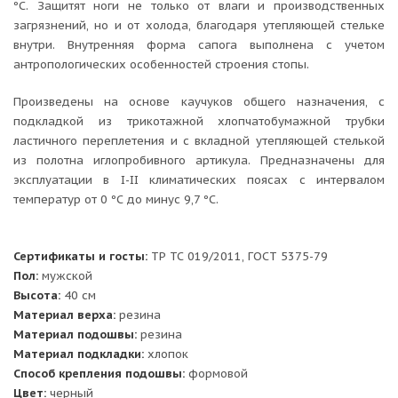
ºС. Защитят ноги не только от влаги и производственных
загрязнений, но и от холода, благодаря утепляющей стельке
внутри. Внутренняя форма сапога выполнена с учетом
антропологических особенностей строения стопы.
Произведены на основе каучуков общего назначения, с
подкладкой из трикотажной хлопчатобумажной трубки
ластичного переплетения и с вкладной утепляющей стелькой
из полотна иглопробивного артикула. Предназначены для
эксплуатации в I-II климатических поясах с интервалом
температур от 0 ºС до минус 9,7 ºС.
Сертификаты и госты:
ТР ТС 019/2011, ГОСТ 5375-79
Пол:
мужской
Высота:
40 см
Материал верха:
резина
Материал подошвы:
резина
Материал подкладки:
хлопок
Способ крепления подошвы:
формовой
Цвет:
черный