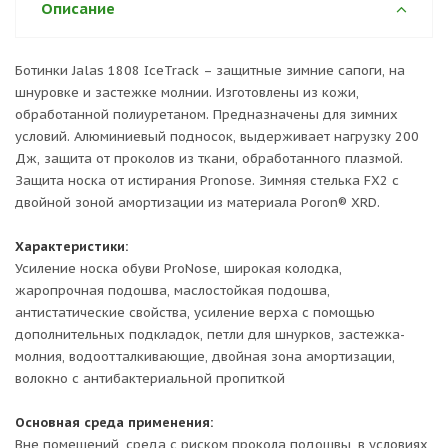
Описание
Ботинки Jalas 1808 IceTrack – защитные зимние сапоги, на
шнуровке и застежке молнии. Изготовлены из кожи,
обработанной полиуретаном. Предназначены для зимних
условий. Алюминиевый подносок, выдерживает нагрузку 200
Дж, защита от проколов из ткани, обработанного плазмой.
Защита носка от истирания Pronose. Зимняя стелька FX2 с
двойной зоной амортизации из материала Poron® XRD.
Характеристики:
Усиление носка обуви ProNose, широкая колодка,
жаропрочная подошва, маслостойкая подошва,
антистатические свойства, усиление верха с помощью
дополнительных подкладок, петли для шнурков, застежка-
молния, водоотталкивающие, двойная зона амортизации,
волокно с антибактериальной пропиткой
Основная среда применения:
Вне помещений, среда с риском прокола подошвы, в условиях