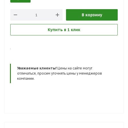
амортизации, волокно с антибактериальной пропиткой
В корзину
Основная среда применения:
Вне помещений, среда с риском прокола подошвы, в
условиях низких температур, в сложных условиях.
Купить в 1 клик
Сертификаты:
ТР ТС 019/2011, EN ISO 20345
.
Уважаемые клиенты!
Цены на сайте могут
отличаться, просим уточнять цены у менеджеров
компании.