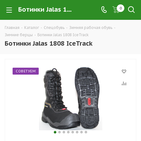
Ботинки Jalas 1808 IceTrack купить в Екатеринбурге по низким ценам оптом — интернет-магазин зимней спецобуви компании ТД УРАЛСИЗ
0
Главная
-
Каталог
-
Спецобувь
-
Зимняя рабочая обувь
-
Зимние берцы
-
Ботинки Jalas 1808 IceTrack
Ботинки Jalas 1808 IceTrack
СОВЕТУЕМ