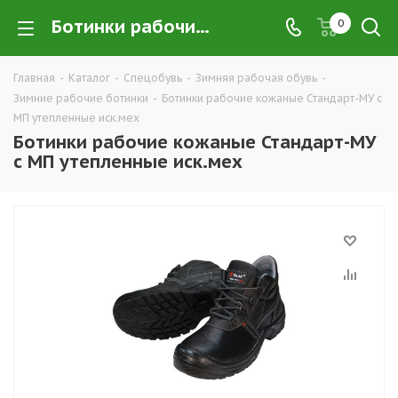
Ботинки рабочие кожаные Стандарт-МУ с МП утепленные иск.мех купить в Екатеринбурге по низким ценам оптом — интернет-магазин зимней спецобуви компании ТД УРАЛСИЗ
0
Главная
-
Каталог
-
Спецобувь
-
Зимняя рабочая обувь
-
Зимние рабочие ботинки
-
Ботинки рабочие кожаные Стандарт-МУ с
МП утепленные иск.мех
Ботинки рабочие кожаные Стандарт-МУ
с МП утепленные иск.мех