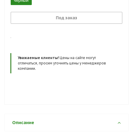
черный
Сертификаты и госты:
ТР ТС 019/2011, ГОСТ 12.4.137-2001, ГОСТ 28507-99,
ГОСТ Р 12.4.187-97
Под заказ
.
Уважаемые клиенты!
Цены на сайте могут
отличаться, просим уточнять цены у менеджеров
компании.
Описание