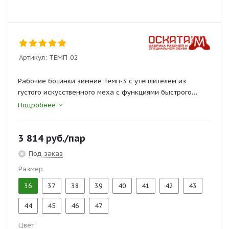
Артикул:
ТЕМП-02
Рабочие ботинки зимние Темп-3 с утеплителем из
густого искусственного меха с функциями быстрого
удаления влаги. Комфортная и удобная модель с
Подробнее
широкой колодкой.
3 814
руб.
/пар
Металлический подносок, антипрокольная стелька.
Под заказ
Температурный режим эксплуатации от -35 до +175 гр.С.
Размер
Сертификаты и госты:
36
37
38
39
40
41
42
43
ТР ТС 019/2011, ГОСТ 12.4.137-84
44
45
46
47
Цвет