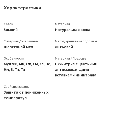
Характеристики
Сезон
Материал
Зимний
Натуральная кожа
Материал / Утеплитель
Метод крепления подошвы
Шерстяной мех
Литьевой
Особенности
Материал / Подошва
Мун200, Ми, Сж, См, Сл, Нс,
ПУ/нитрил с цветными
Нм, З, Тп, Ти
антискользящими
вставками из нитрила
Свойства защиты
Защита от пониженных
температур