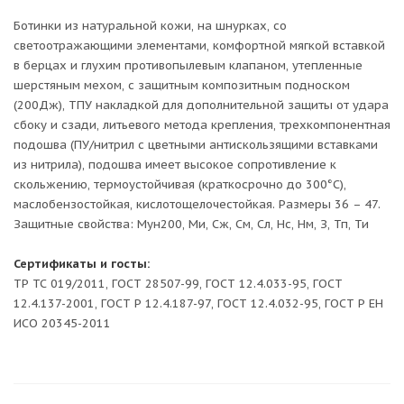
Ботинки из натуральной кожи, на шнурках, со
светоотражающими элементами, комфортной мягкой вставкой
в берцах и глухим противопылевым клапаном, утепленные
шерстяным мехом, с защитным композитным подноском
(200Дж), ТПУ накладкой для дополнительной защиты от удара
сбоку и сзади, литьевого метода крепления, трехкомпонентная
подошва (ПУ/нитрил с цветными антискользящими вставками
из нитрила), подошва имеет высокое сопротивление к
скольжению, термоустойчивая (краткосрочно до 300°С),
маслобензостойкая, кислотощелочестойкая. Размеры 36 – 47.
Защитные свойства: Мун200, Ми, Сж, См, Сл, Нс, Нм, З, Тп, Ти
Сертификаты и госты:
ТР ТС 019/2011, ГОСТ 28507-99, ГОСТ 12.4.033-95, ГОСТ
12.4.137-2001, ГОСТ Р 12.4.187-97, ГОСТ 12.4.032-95, ГОСТ Р ЕН
ИСО 20345-2011