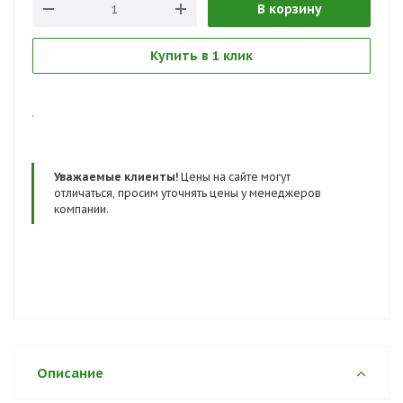
В корзину
Сертификаты и госты:
ТР ТС 019/2011, ГОСТ 28507-99, ГОСТ 12.4.033-95, ГОСТ
12.4.137-2001, ГОСТ Р 12.4.187-97, ГОСТ 12.4.032-95, ГОСТ
Купить в 1 клик
Р ЕН ИСО 20345-2011
.
Уважаемые клиенты!
Цены на сайте могут
отличаться, просим уточнять цены у менеджеров
компании.
Описание