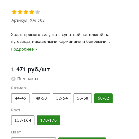
Артикул:
ХАЛ302
Халат прямого силуэта с супатной застежкой на
пуговицы, накладными карманами и боковыми
разрезами. Объем по талии регулируется хлястиком.
Подробнее
Сертификаты и госты:
1 471
руб.
/шт
ТР ТС 019/2011, ГОСТ 12.4.131-83
Под заказ
Размер
44-46
48-50
52-54
56-58
60-62
Рост
158-164
170-176
Цвет