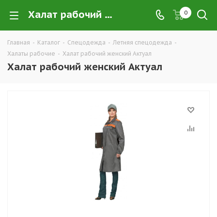
Халат рабочий женский Актуал купить в Екатеринбурге по низким ценам оптом — интернет-магазин летних рабочих халатов в розницу компании ТД УРАЛСИЗ
0
Главная
-
Каталог
-
Спецодежда
-
Летняя спецодежда
-
Халаты рабочие
-
Халат рабочий женский Актуал
Халат рабочий женский Актуал