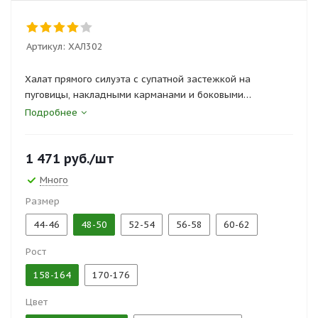
Артикул:
ХАЛ302
Халат прямого силуэта с супатной застежкой на
пуговицы, накладными карманами и боковыми
разрезами. Объем по талии регулируется хлястиком.
Подробнее
Сертификаты и госты:
1 471
руб.
/шт
ТР ТС 019/2011, ГОСТ 12.4.131-83
Много
Размер
44-46
48-50
52-54
56-58
60-62
Рост
158-164
170-176
Цвет