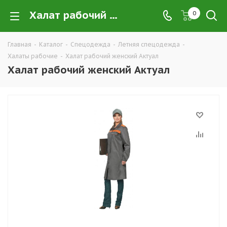
Халат рабочий женский Актуал купить в Екатеринбурге по низким ценам оптом — интернет-магазин летних рабочих халатов в розницу компании ТД УРАЛСИЗ
0
Главная
-
Каталог
-
Спецодежда
-
Летняя спецодежда
-
Халаты рабочие
-
Халат рабочий женский Актуал
Халат рабочий женский Актуал