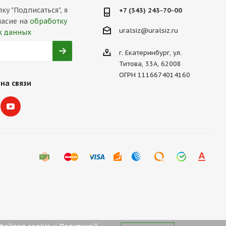
у "Подписаться", я
+7 (343) 243-70-00
ласие на
обработку
uralsiz@uralsiz.ru
х данных
г. Екатеринбург, ул.
Титова, 33А, 62008
ОГРН 1116674014160
на связи