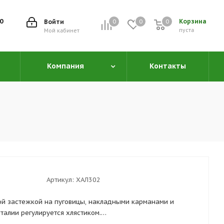
00
Корзина
Войти
0
0
0
0
пуста
Мой кабинет
Компания
Контакты
Артикул:
ХАЛ302
ной застежкой на пуговицы, накладными карманами и
талии регулируется хлястиком.