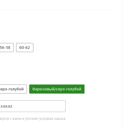
83
56-58
60-62
серо-голубой
бирюзовый/серо-голубой
 заказ
тся с вами и уточнят условия заказа