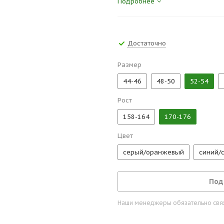
Подробнее
Сертификаты и госты:
ТР ТС 019/2011, ГОСТ 12.4.131-
Достаточно
Размер
44-46
48-50
52-54
Рост
158-164
170-176
Цвет
серый/оранжевый
синий/
Под
Наши менеджеры обязательно свяжу
.