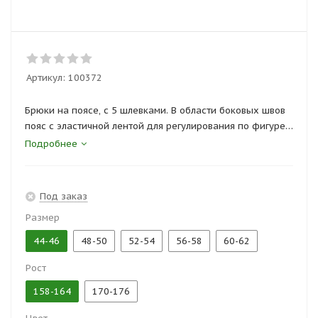
Артикул:
100372
Брюки на поясе, с 5 шлевками. В области боковых швов
пояс с эластичной лентой для регулирования по фигуре.
На брюках боковые карманы и один задний накладной
Подробнее
карман.
На передних половинках дополнительные накладки в
области колена, образующие карман для
Под заказ
дополнительных усилительных вставок.
Размер
Сертификаты и госты:
44-46
48-50
52-54
56-58
60-62
ГОСТ 25295-03
Рост
158-164
170-176