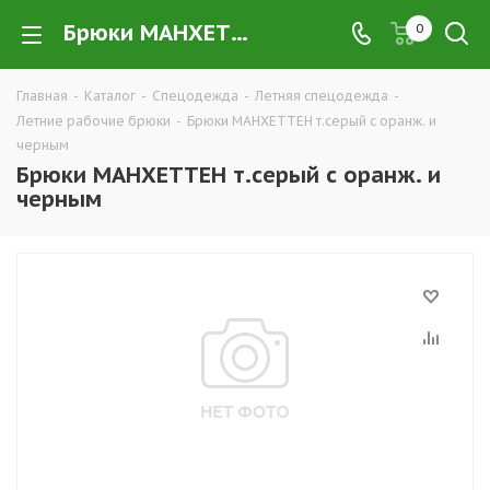
Брюки МАНХЕТТЕН т.серый с оранж. и черным купить в Екатеринбурге по низким ценам оптом — интернет-магазин летних рабочих брюк в розницу компании ТД УРАЛСИЗ
0
Главная
-
Каталог
-
Спецодежда
-
Летняя спецодежда
-
Летние рабочие брюки
-
Брюки МАНХЕТТЕН т.серый с оранж. и
черным
Брюки МАНХЕТТЕН т.серый с оранж. и
черным