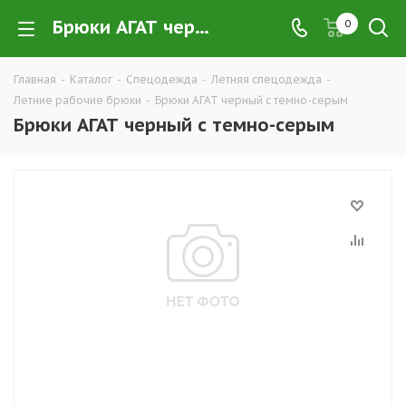
Брюки АГАТ черный с темно-серым купить в Екатеринбурге по низким ценам оптом — интернет-магазин летних рабочих брюк в розницу компании ТД УРАЛСИЗ
0
Главная
-
Каталог
-
Спецодежда
-
Летняя спецодежда
-
Летние рабочие брюки
-
Брюки АГАТ черный с темно-серым
Брюки АГАТ черный с темно-серым