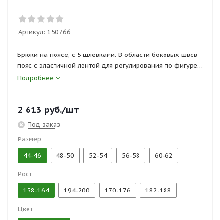
Артикул:
150766
Брюки на поясе, с 5 шлевками. В области боковых швов
пояс с эластичной лентой для регулирования по фигуре.
На брюках боковые карманы и один задний накладной
Подробнее
карман.
На передних половинках дополнительные накладки в
2 613
руб.
/шт
области колена, образующие карман для
дополнительных усилительных вставок.
Под заказ
Размер
Сертификаты и госты:
ГОСТ 25295-03
44-46
48-50
52-54
56-58
60-62
Рост
158-164
194-200
170-176
182-188
Цвет