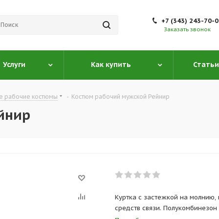
+7 (343) 243-70-
Заказать звонок
Услуги
Как купить
Статьи
е рабочие костюмы
-
Костюм рабочий мужской Рейнир
йнир
Куртка с застежкой на молнию
средств связи. Полукомбинезон
под инструмент.