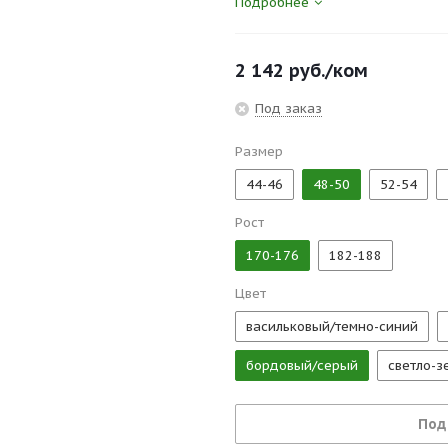
Подробнее
Сертификаты и госты:
ТР ТС 019/2011, ГОСТ 27575-87
2 142
руб.
/ком
Под заказ
Размер
44-46
48-50
52-54
Рост
170-176
182-188
Цвет
васильковый/темно-синий
бордовый/серый
светло-
Под