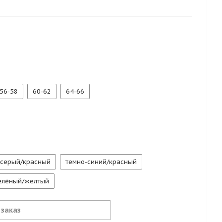
56-58
60-62
64-66
серый/красный
темно-синий/красный
зелёный/желтый
 заказ