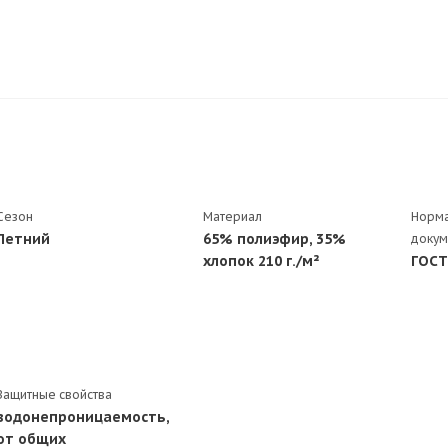
Сезон
Материал
Норма
Летний
65% полиэфир, 35%
докум
хлопок 210 г./м²
ГОСТ
Защитные свойства
водонепроницаемость,
от общих