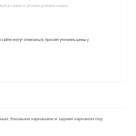
тся с вами и уточнят условия заказа
 сайте могут отличаться, просим уточнять цены у
удным, боковыми карманами и задним карманом под