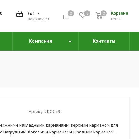
00
Корзина
Войти
0
0
0
0
пуста
Мой кабинет
Компания
Контакты
Артикул:
КОС591
, нижними накладными карманами, верхним карманом для
 с нагрудным, боковыми карманами и задним карманом