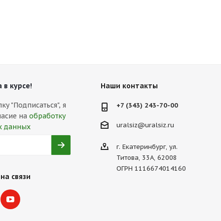
 в курсе!
Наши контакты
у "Подписаться", я
+7 (343) 243-70-00
ласие на
обработку
uralsiz@uralsiz.ru
х данных
г. Екатеринбург, ул.
Титова, 33А, 62008
ОГРН 1116674014160
на связи