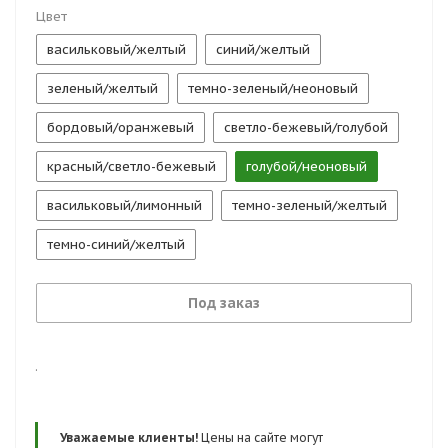
Цвет
васильковый/желтый
синий/желтый
зеленый/желтый
темно-зеленый/неоновый
бордовый/оранжевый
светло-бежевый/голубой
красный/светло-бежевый
голубой/неоновый
васильковый/лимонный
темно-зеленый/желтый
темно-синий/желтый
Под заказ
.
Уважаемые клиенты!
Цены на сайте могут