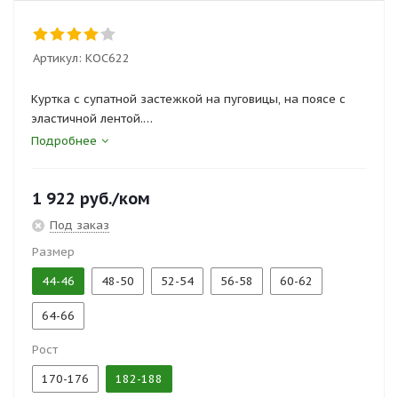
Артикул:
КОС622
Куртка с супатной застежкой на пуговицы, на поясе с
эластичной лентой.
Полукомбинезон с широкими шлевками, нагрудным,
Подробнее
боковыми и задними карманами.
1 922
руб.
/ком
Сертификаты и госты:
ТР ТС 019/2011, ГОСТ 27575-87
Под заказ
Размер
44-46
48-50
52-54
56-58
60-62
64-66
Рост
170-176
182-188