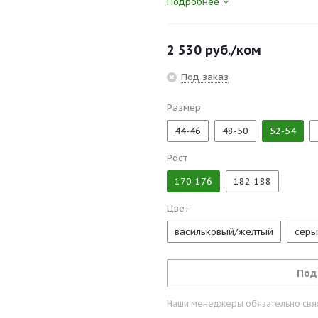
Подробнее
инструмента.
Сертификаты и госты:
2 530
руб.
/ком
ТР ТС 019/2011, ГОСТ 27575-87
Под заказ
Размер
44-46
48-50
52-54
Рост
170-176
182-188
Цвет
васильковый/желтый
серы
Под
Наши менеджеры обязательно свяжу