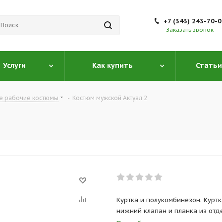
+7 (343) 243-70-
Заказать звонок
Услуги
Как купить
Статьи
е рабочие костюмы
-
Костюм мужской Актуал 2
Куртка и полукомбинезон. Куртк
нижний клапан и планка из отд
Полукомбинезон с нагрудным к