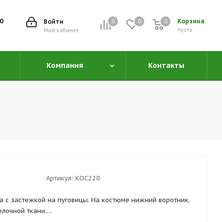
00
Корзина
Войти
0
0
0
0
пуста
Мой кабинет
Компания
Контакты
Артикул:
КОС220
а с застежкой на пуговицы. На костюме нижний воротник,
елочной ткани.
арманом, боковыми и задними карманами для