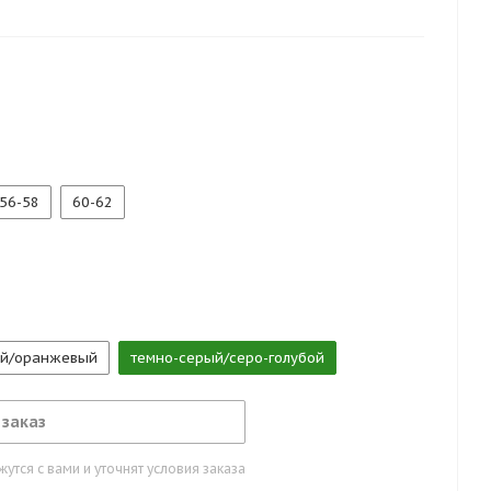
56-58
60-62
й/оранжевый
темно-серый/серо-голубой
 заказ
тся с вами и уточнят условия заказа