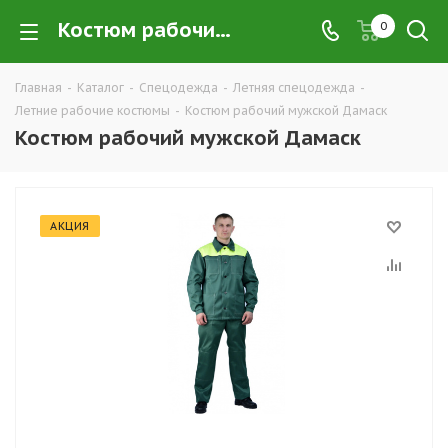
Костюм рабочий мужской Дамаск купить в Екатеринбурге по низким ценам оптом — интернет-магазин летних рабочих костюмов в розницу компании ТД УРАЛСИЗ
0
Главная
-
Каталог
-
Спецодежда
-
Летняя спецодежда
-
Летние рабочие костюмы
-
Костюм рабочий мужской Дамаск
Костюм рабочий мужской Дамаск
АКЦИЯ