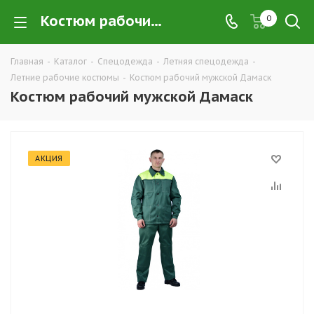
Костюм рабочий мужской Дамаск купить в Екатеринбурге по низким ценам оптом — интернет-магазин летних рабочих костюмов в розницу компании ТД УРАЛСИЗ
0
Главная
-
Каталог
-
Спецодежда
-
Летняя спецодежда
-
Летние рабочие костюмы
-
Костюм рабочий мужской Дамаск
Костюм рабочий мужской Дамаск
АКЦИЯ