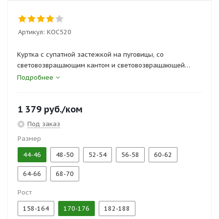
Артикул:
КОС520
Куртка с супатной застежкой на пуговицы, со
световозвращающим кантом и световозвращающей
полосой на спинке.
Подробнее
Брюки с боковыми и задними карманами.
1 379
руб.
/ком
Сертификаты и госты:
Под заказ
ТР ТС 019/2011, ГОСТ 27575-87
Размер
44-46
48-50
52-54
56-58
60-62
64-66
68-70
Рост
158-164
170-176
182-188