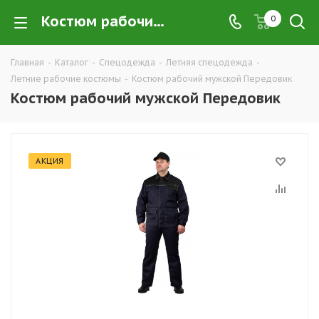
Костюм рабочий мужской Передовик купить в Екатеринбурге по низким ценам оптом — интернет-магазин летних рабочих костюмов в розницу компании ТД УРАЛСИЗ
0
Главная
-
Каталог
-
Спецодежда
-
Летняя спецодежда
-
Летние рабочие костюмы
-
Костюм рабочий мужской Передовик
Костюм рабочий мужской Передовик
АКЦИЯ