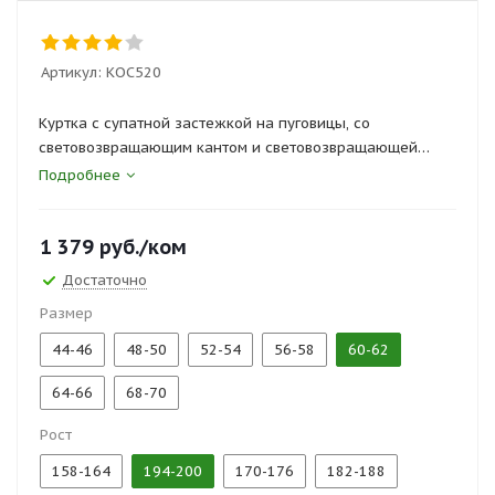
Артикул:
КОС520
Куртка с супатной застежкой на пуговицы, со
световозвращающим кантом и световозвращающей
полосой на спинке.
Подробнее
Брюки с боковыми и задними карманами.
1 379
руб.
/ком
Сертификаты и госты:
Достаточно
ТР ТС 019/2011, ГОСТ 27575-87
Размер
44-46
48-50
52-54
56-58
60-62
64-66
68-70
Рост
158-164
194-200
170-176
182-188