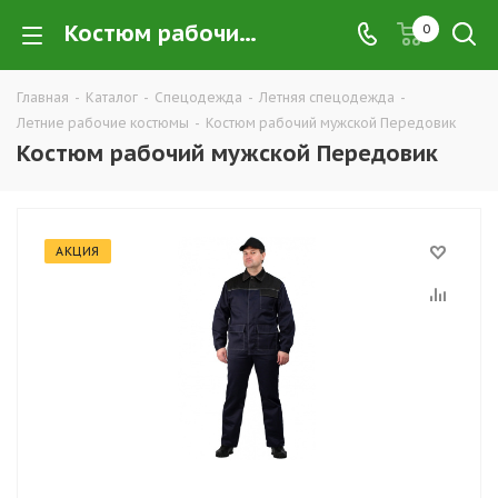
Костюм рабочий мужской Передовик купить в Екатеринбурге по низким ценам оптом — интернет-магазин летних рабочих костюмов в розницу компании ТД УРАЛСИЗ
0
Главная
-
Каталог
-
Спецодежда
-
Летняя спецодежда
-
Летние рабочие костюмы
-
Костюм рабочий мужской Передовик
Костюм рабочий мужской Передовик
АКЦИЯ