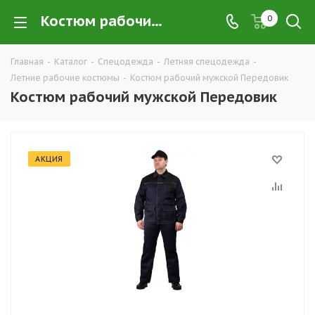
Костюм рабочий мужской Передовик купить в Екатеринбурге по низким ценам оптом — интернет-магазин летних рабочих костюмов в розницу компании ТД УРАЛСИЗ
0
Главная
-
Каталог
-
Спецодежда
-
Летняя спецодежда
-
Летние рабочие костюмы
-
Костюм рабочий мужской Передовик
Костюм рабочий мужской Передовик
АКЦИЯ