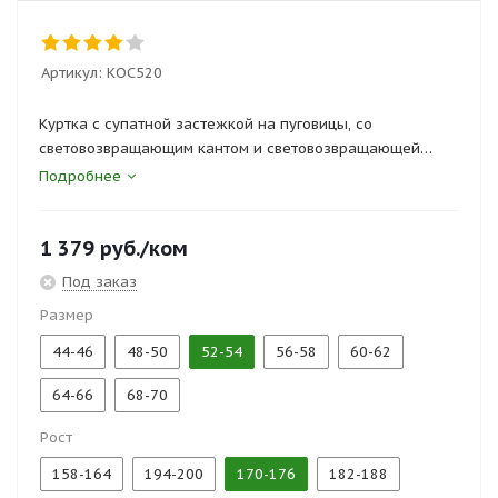
Артикул:
КОС520
Куртка с супатной застежкой на пуговицы, со
световозвращающим кантом и световозвращающей
полосой на спинке.
Подробнее
Брюки с боковыми и задними карманами.
1 379
руб.
/ком
Сертификаты и госты:
Под заказ
ТР ТС 019/2011, ГОСТ 27575-87
Размер
44-46
48-50
52-54
56-58
60-62
64-66
68-70
Рост
158-164
194-200
170-176
182-188