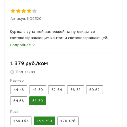
Артикул:
КОС520
Куртка с супатной застежкой на пуговицы, со
световозвращающим кантом и световозвращающей
полосой на спинке.
Подробнее
Брюки с боковыми и задними карманами.
1 379
руб.
/ком
Сертификаты и госты:
Под заказ
ТР ТС 019/2011, ГОСТ 27575-87
Размер
44-46
48-50
52-54
56-58
60-62
64-66
68-70
Рост
158-164
194-200
170-176