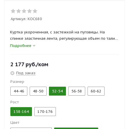
Артикул:
КОС680
Куртка укороченная, с застежкой на пуговицы. На
спинке эластичная лента, регулирующая объем по талии.
Брюки с боковыми и задними карманами для
Подробнее
инструментов.
2 177
руб.
/ком
Сертификаты и госты:
ТР ТС 019/2011, ГОСТ 27574-87
Под заказ
Размер
44-46
48-50
52-54
56-58
60-62
Рост
158-164
170-176
Цвет