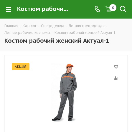
Костюм рабочий женский Актуал-1 купить в Екатеринбурге по низким ценам оптом — интернет-магазин летних рабочих костюмов в розницу компании ТД УРАЛСИЗ
0
Главная
-
Каталог
-
Спецодежда
-
Летняя спецодежда
-
Летние рабочие костюмы
-
Костюм рабочий женский Актуал-1
Костюм рабочий женский Актуал-1
АКЦИЯ