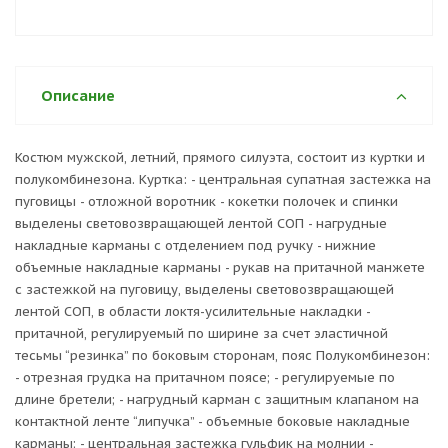
Описание
Костюм мужской, летний, прямого силуэта, состоит из куртки и
полукомбинезона. Куртка: - центральная супатная застежка на
пуговицы - отложной воротник - кокетки полочек и спинки
выделены световозвращающей лентой СОП - нагрудные
накладные карманы с отделением под ручку - нижние
объемные накладные карманы - рукав на притачной манжете
с застежкой на пуговицу, выделены световозвращающей
лентой СОП, в области локтя-усилительные накладки -
притачной, регулируемый по ширине за счет эластичной
тесьмы “резинка” по боковым сторонам, пояс Полукомбинезон:
- отрезная грудка на притачном поясе; - регулируемые по
длине бретели; - нагрудный карман с защитным клапаном на
контактной ленте “липучка” - объемные боковые накладные
карманы; - центральная застежка гульфик на молнии -