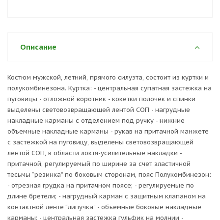
Описание
Костюм мужской, летний, прямого силуэта, состоит из куртки и
полукомбинезона. Куртка: - центральная супатная застежка на
пуговицы - отложной воротник - кокетки полочек и спинки
выделены световозвращающей лентой СОП - нагрудные
накладные карманы с отделением под ручку - нижние
объемные накладные карманы - рукав на притачной манжете
с застежкой на пуговицу, выделены световозвращающей
лентой СОП, в области локтя-усилительные накладки -
притачной, регулируемый по ширине за счет эластичной
тесьмы “резинка” по боковым сторонам, пояс Полукомбинезон:
- отрезная грудка на притачном поясе; - регулируемые по
длине бретели; - нагрудный карман с защитным клапаном на
контактной ленте “липучка” - объемные боковые накладные
карманы; - центральная застежка гульфик на молнии -