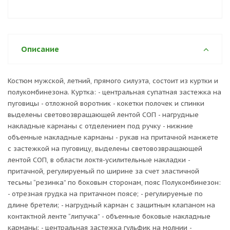
Описание
Костюм мужской, летний, прямого силуэта, состоит из куртки и
полукомбинезона. Куртка: - центральная супатная застежка на
пуговицы - отложной воротник - кокетки полочек и спинки
выделены световозвращающей лентой СОП - нагрудные
накладные карманы с отделением под ручку - нижние
объемные накладные карманы - рукав на притачной манжете
с застежкой на пуговицу, выделены световозвращающей
лентой СОП, в области локтя-усилительные накладки -
притачной, регулируемый по ширине за счет эластичной
тесьмы “резинка” по боковым сторонам, пояс Полукомбинезон:
- отрезная грудка на притачном поясе; - регулируемые по
длине бретели; - нагрудный карман с защитным клапаном на
контактной ленте “липучка” - объемные боковые накладные
карманы; - центральная застежка гульфик на молнии -