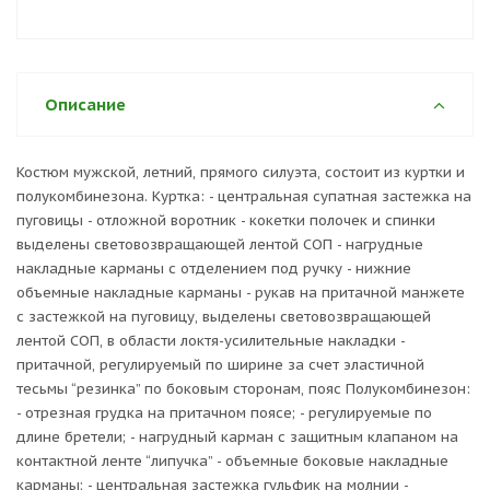
Описание
Костюм мужской, летний, прямого силуэта, состоит из куртки и
полукомбинезона. Куртка: - центральная супатная застежка на
пуговицы - отложной воротник - кокетки полочек и спинки
выделены световозвращающей лентой СОП - нагрудные
накладные карманы с отделением под ручку - нижние
объемные накладные карманы - рукав на притачной манжете
с застежкой на пуговицу, выделены световозвращающей
лентой СОП, в области локтя-усилительные накладки -
притачной, регулируемый по ширине за счет эластичной
тесьмы “резинка” по боковым сторонам, пояс Полукомбинезон:
- отрезная грудка на притачном поясе; - регулируемые по
длине бретели; - нагрудный карман с защитным клапаном на
контактной ленте “липучка” - объемные боковые накладные
карманы; - центральная застежка гульфик на молнии -