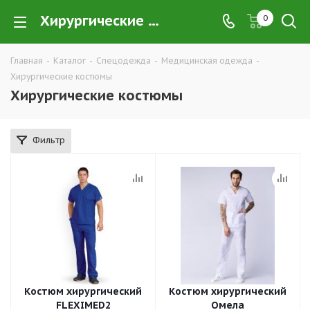
Хирургические костюмы купить в Екатеринбурге по низким ценам оптом — интернет-магазин хирургической медицинской одежды в розницу компании ТД УРАЛСИЗ
0
Главная
-
Каталог
-
Спецодежда
-
Медицинская одежда
-
Хирургические костюмы
Хирургические костюмы
Фильтр
Костюм хирургический
Костюм хирургический
FLEXIMED2
Омела