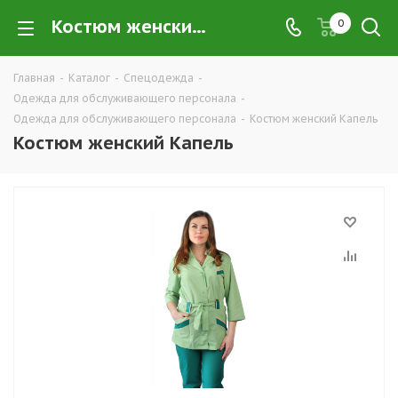
Костюм женский Капель купить в Екатеринбурге по низким ценам оптом — интернет-магазин рабочей одежды для обслуживающего персонала в розницу компании ТД УРАЛСИЗ
0
Главная
-
Каталог
-
Спецодежда
-
Одежда для обслуживающего персонала
-
Одежда для обслуживающего персонала
-
Костюм женский Капель
Костюм женский Капель