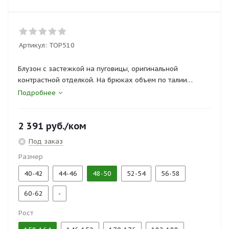
Артикул:
ТОР510
Блузон с застежкой на пуговицы, оригинальной
контрастной отделкой. На брюках объем по талии
регулируется эластичной лентой.
Подробнее
Сертификаты и госты:
2 391
руб.
/ком
ТР ТС 019/2011, ГОСТ 25294-2003
Под заказ
Размер
40-42
44-46
48-50
52-54
56-58
60-62
-
Рост