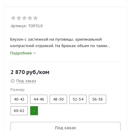
Артикул:
ТОР510
Блузон с застежкой на пуговицы, оригинальной
контрастной отделкой. На брюках объем по талии
регулируется эластичной лентой.
Подробнее
Сертификаты и госты:
2 870
руб.
/ком
ТР ТС 019/2011, ГОСТ 25294-2003
Под заказ
Размер
40-42
44-46
48-50
52-54
56-58
60-62
-
Под заказ