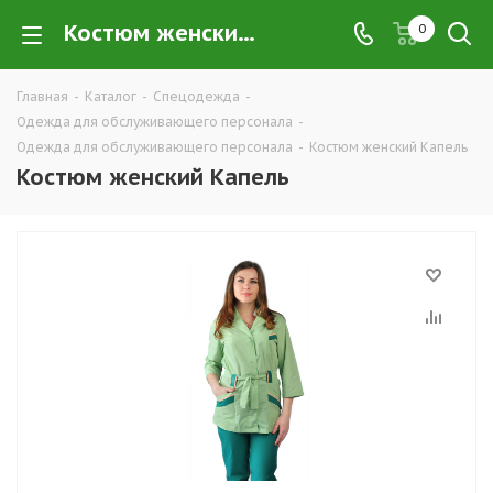
Костюм женский Капель купить в Екатеринбурге по низким ценам оптом — интернет-магазин рабочей одежды для обслуживающего персонала в розницу компании ТД УРАЛСИЗ
0
Главная
-
Каталог
-
Спецодежда
-
Одежда для обслуживающего персонала
-
Одежда для обслуживающего персонала
-
Костюм женский Капель
Костюм женский Капель