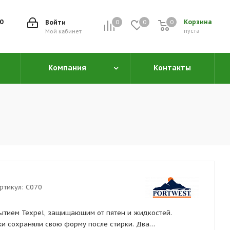
00
Корзина
Войти
0
0
0
0
пуста
Мой кабинет
Компания
Контакты
ртикул:
C070
ытием Texpel, защищающим от пятен и жидкостей.
ки сохраняли свою форму после стирки. Два