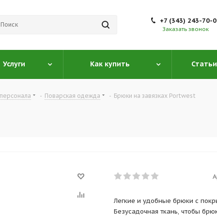
+7 (343) 243-70-
Заказать звонок
Услуги
Как купить
Статьи
персонала
-
Поварская одежда
-
Брюки на завязках Portwest
А
Легкие и удобные брюки с покр
Безусадочная ткань, чтобы брю