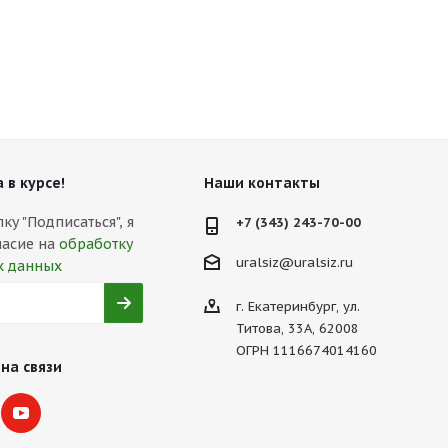
 в курсе!
Наши контакты
у "Подписаться", я
+7 (343) 243-70-00
ласие на
обработку
uralsiz@uralsiz.ru
х данных
г. Екатеринбург, ул.
Титова, 33А, 62008
ОГРН 1116674014160
на связи