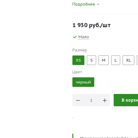
боковых кармана, задний карма
Подробнее
1 930
руб.
/шт
Мало
Размер
XS
S
M
L
XL
Цвет
черный
В корз
.