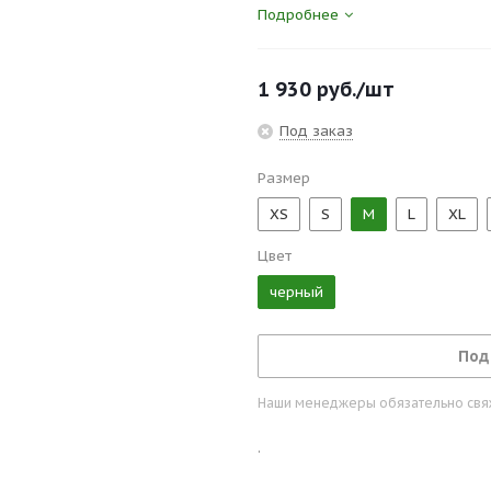
боковых кармана, задний карма
Подробнее
1 930
руб.
/шт
Под заказ
Размер
XS
S
M
L
XL
Цвет
черный
Под
Наши менеджеры обязательно свяжу
.