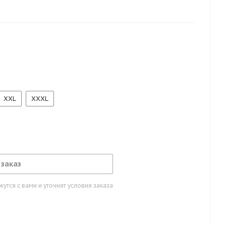
н и эластичный пояс на завязке.
XXL
XXXL
 заказ
тся с вами и уточнят условия заказа