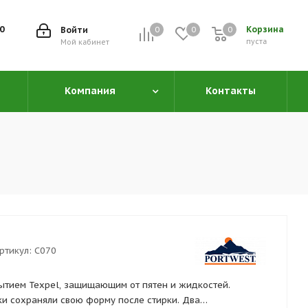
00
Корзина
Войти
0
0
0
0
пуста
Мой кабинет
Компания
Контакты
ртикул:
C070
ытием Texpel, защищающим от пятен и жидкостей.
ки сохраняли свою форму после стирки. Два