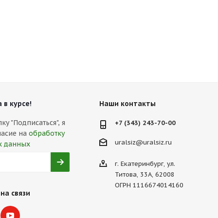
 в курсе!
Наши контакты
у "Подписаться", я
+7 (343) 243-70-00
ласие на
обработку
uralsiz@uralsiz.ru
х данных
г. Екатеринбург, ул.
Титова, 33А, 62008
ОГРН 1116674014160
на связи