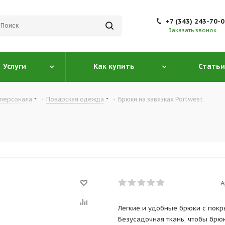
+7 (343) 243-70-
Заказать звонок
Услуги
Как купить
Статьи
персонала
-
Поварская одежда
-
Брюки на завязках Portwest
А
Легкие и удобные брюки с покр
Безусадочная ткань, чтобы брю