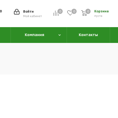
00
Корзина
Войти
0
0
0
0
пуста
Мой кабинет
Компания
Контакты