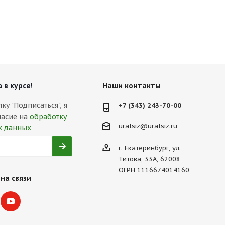
 в курсе!
Наши контакты
у "Подписаться", я
+7 (343) 243-70-00
ласие на
обработку
uralsiz@uralsiz.ru
х данных
г. Екатеринбург, ул.
Титова, 33А, 62008
ОГРН 1116674014160
на связи