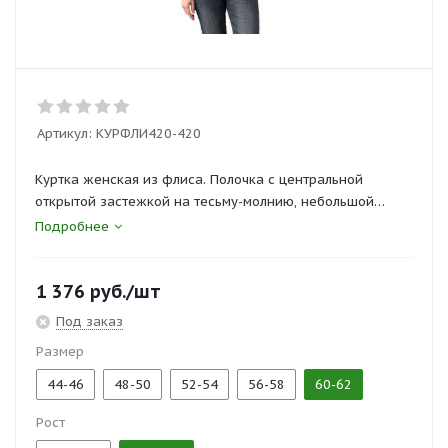
Артикул:
КУРФЛИ420-420
Куртка женская из флиса. Полочка с центральной
открытой застежкой на тесьму-молнию, небольшой
воротник “стойка”, рукав – реглан, вход в карман
Подробнее
обработан на тесьму-молнию. Длина изделия до линии
бедер.
1 376
руб.
/шт
Под заказ
Размер
44-46
48-50
52-54
56-58
60-62
Рост