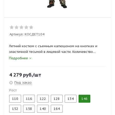
Артикул:
КОСДЕТ104
Летний костюм с съемным капюшоном на кнопках и
эластичной тесьмой в лицевой части. Количевство
карманов - 6. Регулировка низа брюк и курточки по
Подробнее
ширине резиновым шнуром. Манжеты рукавов с
эластичной тесьмой.
4 279
руб.
/шт
Под заказ
Рост
110
116
122
128
134
146
152
158
140
164