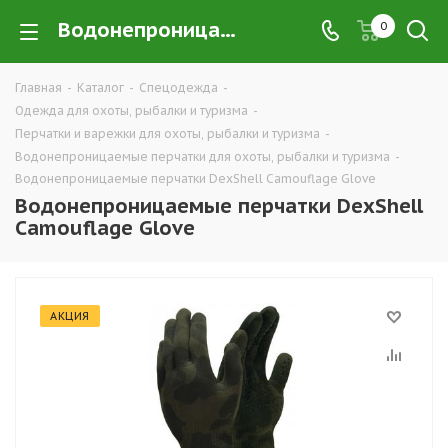
Водонепроницаемые перчатки DexShell Camouflage Glove в Екатеринбурге купить недорого оптом и в розницу — интернет-магазин экипировки и одежды для охоты, рыбалки и туризма от производителя, компания ТД УРАЛСИЗ
0
Главная
-
Каталог
-
Спецодежда
-
Одежда для охоты, рыбалки и туризма
-
Перчатки и варежки для охоты, рыбалки и туризма
-
Водонепроницаемые перчатки для охоты, рыбалки и туризма
-
Водонепроницаемые перчатки DexShell Camouflage Glove
Водонепроницаемые перчатки DexShell
Camouflage Glove
АКЦИЯ